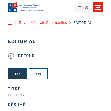
Aller
(
0
)
au
contenu
principal
FIL
Revue Médicale De bruxelles
EDITORIAL
D'ARIANE
EDITORIAL
RETOUR
FR
EN
(onglet
actif)
TITRE
EDITORIAL
RÉSUMÉ