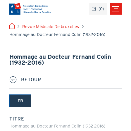
Aller
(
0
)
au
contenu
principal
FIL
Revue Médicale De bruxelles
Hommage au Docteur Fernand Colin (1932-2016)
D'ARIANE
Hommage au Docteur Fernand Colin
(1932-2016)
RETOUR
FR
(onglet
actif)
TITRE
Hommage au Docteur Fernand Colin (1932-2016)