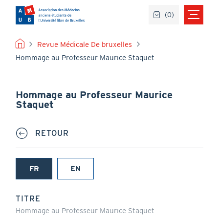
Aller
(
0
)
au
contenu
principal
FIL
Revue Médicale De bruxelles
Hommage au Professeur Maurice Staquet
D'ARIANE
Hommage au Professeur Maurice
Staquet
RETOUR
FR
EN
(onglet
actif)
TITRE
Hommage au Professeur Maurice Staquet