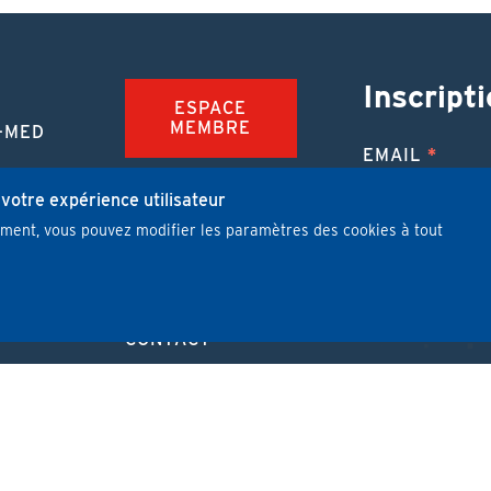
Inscripti
ESPACE
MEMBRE
-MED
EMAIL
TION
FAQ
NUE
 votre expérience utilisateur
mment, vous pouvez modifier les paramètres des cookies à tout
JOBS
 MÉDICALE
J'ai lu et j'
PUBLIER UN
ARTICLE
CONTACT