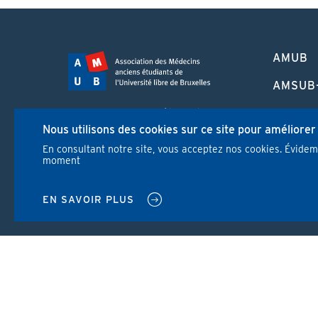
PIED
AMUB
DE
PAGE
AMSUB
FORMA
Campus Erasme - Bâtiment J
CONTI
Nous utilisons des cookies sur ce site pour améliorer
Route de Lennik 808/612
1070 Bruxelles
En consultant notre site, vous acceptez nos cookies. Évide
REVUE
moment
+32 2 555 67 94
info@amub-ulb.be
NEWS
SOCIAL
EN SAVOIR PLUS
NETWORKS
MENU