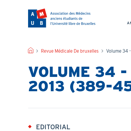
Aller
au
NAV
contenu
PRI
principal
A
FIL
Revue Médicale De bruxelles
Volume 34 -
D'ARIANE
VOLUME 34 -
2013 (389-4
EDITORIAL