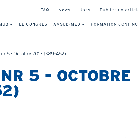
HEADER
FAQ
News
Jobs
Publier un articl
IGATION
NCIPALE
MUB
LE CONGRÈS
AMSUB-MED
FORMATION CONTIN
 nr 5 - Octobre 2013 (389-452)
 NR 5 - OCTOBRE
52)