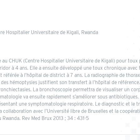
e Hospitalier Universitaire de Kigali, Rwanda
ée au CHUK (Centre Hospitalier Universitaire de Kigali) pour tou
dor à 4 ans. Elle a ensuite développé une toux chronique avec f
st référée à l’hôpital de district à 7 ans. La radiographie de tho
t des hémoptysies justifient son transfert à l’hôpital de référen
onchiectasies. La bronchoscopie permettra de visualiser un cor
matologie va ensuite rapidement s’améliorer sous antibiotiques.
résentant une symptomatologie respiratoire. Le diagnostic et le 
la collaboration avec l’Université libre de Bruxelles et la coopé
u Rwanda. Rev Med Brux 2013 ; 34 : 431-5