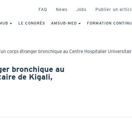
HEADER
FAQ
News
Jobs
Publier un articl
IGATION
NCIPALE
MUB
LE CONGRÈS
AMSUB-MED
FORMATION CONTIN
’un corps étranger bronchique au Centre Hospitalier Universitair
ger bronchique au
aire de Kigali,