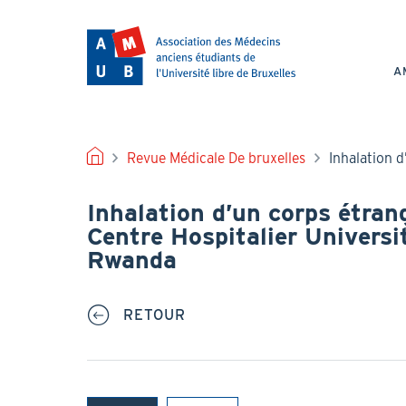
Aller
au
NAV
contenu
PRI
principal
A
FIL
Revue Médicale De bruxelles
Inhalation d
D'ARIANE
Inhalation d’un corps étran
Centre Hospitalier Universit
Rwanda
RETOUR