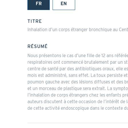
FR
EN
(onglet
actif)
TITRE
Inhalation d’un corps étranger bronchique au Centr
RÉSUMÉ
Nous présentons le cas d’une fille de 12 ans référ
respiratoires ont commencé brutalement par un stri
centre de santé par des antibiotiques oraux, elle e
mois est administré, sans effet. La toux persiste e
poumon gauche avec des lésions diffuses et des br
et un morceau de plastique sera extrait. La sympto
l’inhalation de corps étrangers chez les enfants p
auteurs discutent à cette occasion de l’intérêt de 
de cette activité endoscopique dans le contexte d