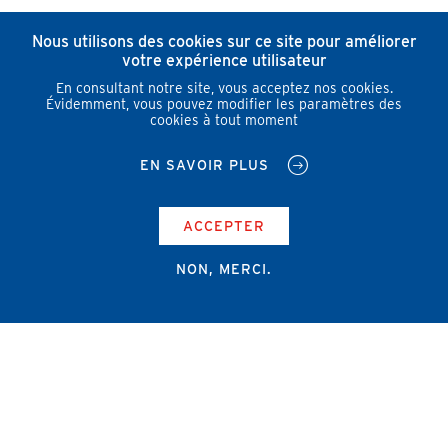
Nous utilisons des cookies sur ce site pour améliorer
votre expérience utilisateur
En consultant notre site, vous acceptez nos cookies.
Évidemment, vous pouvez modifier les paramètres des
cookies à tout moment
EN SAVOIR PLUS
ACCEPTER
NON, MERCI.
Campus Erasme - Bâtiment J
Route de Lennik 808/612
1070 Bruxelles
+32 2 555 67 94
info@amub-ulb.be