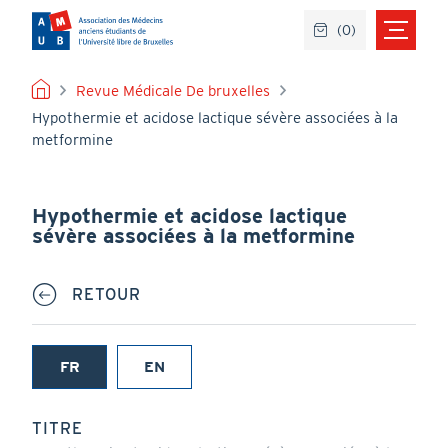
Aller
(
0
)
au
contenu
principal
FIL
Revue Médicale De bruxelles
Hypothermie et acidose lactique sévère associées à la
D'ARIANE
metformine
Hypothermie et acidose lactique
sévère associées à la metformine
RETOUR
FR
EN
(onglet
actif)
TITRE