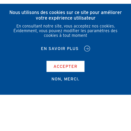
Nous utilisons des cookies sur ce site pour améliorer
votre expérience utilisateur
En consultant notre site, vous acceptez nos cookies.
Évidemment, vous pouvez modifier les paramètres des
cookies à tout moment
EN SAVOIR PLUS
ACCEPTER
NON, MERCI.
Campus Erasme - Bâtiment J
Route de Lennik 808/612
1070 Bruxelles
+32 2 555 67 94
info@amub-ulb.be