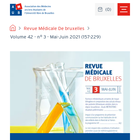
Aller
(
0
)
au
contenu
principal
FIL
Revue Médicale De bruxelles
Volume 42 - n° 3 - Mai-Juin 2021 (157-229)
D'ARIANE
Image