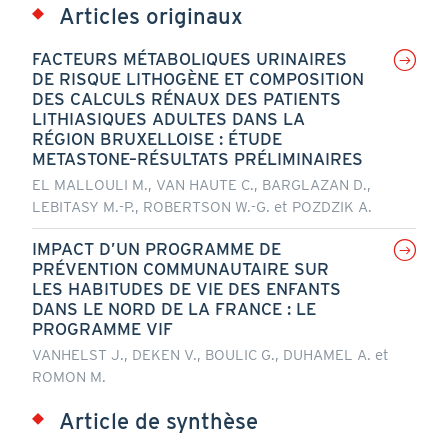
Articles originaux
FACTEURS MÉTABOLIQUES URINAIRES
DE RISQUE LITHOGÈNE ET COMPOSITION
DES CALCULS RÉNAUX DES PATIENTS
LITHIASIQUES ADULTES DANS LA
RÉGION BRUXELLOISE : ÉTUDE
METASTONE–RÉSULTATS PRÉLIMINAIRES
EL MALLOULI M., VAN HAUTE C., BARGLAZAN D.,
LEBITASY M.-P., ROBERTSON W.-G. et POZDZIK A.
IMPACT D’UN PROGRAMME DE
PRÉVENTION COMMUNAUTAIRE SUR
LES HABITUDES DE VIE DES ENFANTS
DANS LE NORD DE LA FRANCE : LE
PROGRAMME VIF
VANHELST J., DEKEN V., BOULIC G., DUHAMEL A. et
ROMON M.
Article de synthèse