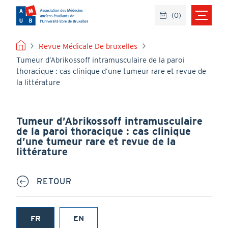
Aller
(
0
)
au
contenu
principal
FIL
Revue Médicale De bruxelles
Tumeur d’Abrikossoff intramusculaire de la paroi
D'ARIANE
thoracique : cas clinique d’une tumeur rare et revue de
la littérature
Tumeur d’Abrikossoff intramusculaire
de la paroi thoracique : cas clinique
d’une tumeur rare et revue de la
littérature
RETOUR
FR
EN