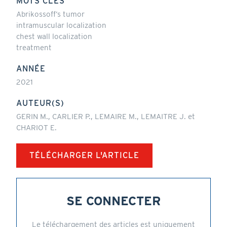
MOTS CLÉS
Abrikossoff’s tumor
intramuscular localization
chest wall localization
treatment
ANNÉE
2021
AUTEUR(S)
GERIN M., CARLIER P., LEMAIRE M., LEMAITRE J. et
CHARIOT E.
TÉLÉCHARGER L'ARTICLE
SE CONNECTER
Le téléchargement des articles est uniquement