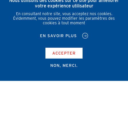
Nous utilisons des cookies sur ce site pour améliorer
votre expérience utilisateur
En consultant notre site, vous acceptez nos cookies.
Évidemment, vous pouvez modifier les paramètres des
cookies à tout moment
EN SAVOIR PLUS
ACCEPTER
NON, MERCI.
Campus Erasme - Bâtiment J
Route de Lennik 808/612
1070 Bruxelles
+32 2 555 67 94
info@amub-ulb.be
SOCIAL
NETWORKS