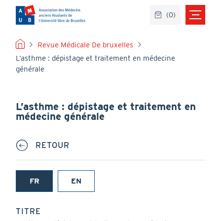
Aller
(
0
)
au
contenu
principal
FIL
Revue Médicale De bruxelles
L’asthme : dépistage et traitement en médecine
D'ARIANE
générale
L’asthme : dépistage et traitement en
médecine générale
RETOUR
FR
EN
(onglet
actif)
TITRE