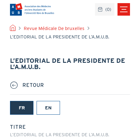
Aller
(
0
)
au
contenu
principal
FIL
Revue Médicale De bruxelles
L’EDITORIAL DE LA PRESIDENTE DE L’A.M.U.B.
D'ARIANE
L’EDITORIAL DE LA PRESIDENTE DE
L’A.M.U.B.
RETOUR
FR
EN
(onglet
actif)
TITRE
L’EDITORIAL DE LA PRESIDENTE DE L’A.M.U.B.