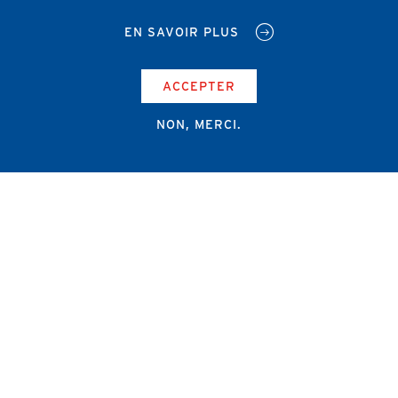
EN SAVOIR PLUS
ACCEPTER
NON, MERCI.
Campus Erasme - Bâtiment J
Route de Lennik 808/612
1070 Bruxelles
+32 2 555 67 94
info@amub-ulb.be
SOCIAL
NETWORKS
MENU
PIED
AMUB
DE
PAGE
AMSUB-MED