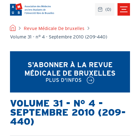
Aller
(
0
)
au
contenu
principal
FIL
Revue Médicale De bruxelles
Volume 31 - n° 4 - Septembre 2010 (209-440)
D'ARIANE
S'ABONNER À LA REVUE
MÉDICALE DE BRUXELLES
PLUS D'INFOS
VOLUME 31 - N° 4 -
SEPTEMBRE 2010 (209-
440)