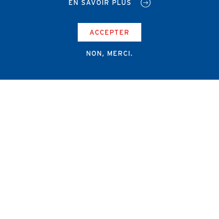
EN SAVOIR PLUS
ACCEPTER
NON, MERCI.
Campus Erasme - Bâtiment J
Route de Lennik 808/612
1070 Bruxelles
+32 2 555 67 94
info@amub-ulb.be
SOCIAL
NETWORKS
MENU
PIED
AMUB
DE
PAGE
AMSUB-MED
FORMATION CONTINUE