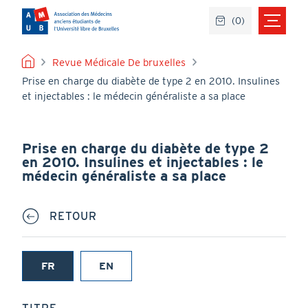
Aller
(
0
)
au
contenu
principal
FIL
Revue Médicale De bruxelles
Prise en charge du diabète de type 2 en 2010. Insulines
D'ARIANE
et injectables : le médecin généraliste a sa place
Prise en charge du diabète de type 2
en 2010. Insulines et injectables : le
médecin généraliste a sa place
RETOUR
FR
EN
(onglet
actif)