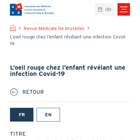
Aller
(
0
)
au
contenu
principal
FIL
Revue Médicale De bruxelles
L’oeil rouge chez l’enfant révélant une infection Covid-
D'ARIANE
19
L’oeil rouge chez l’enfant révélant une
infection Covid-19
RETOUR
FR
EN
(onglet
actif)
TITRE