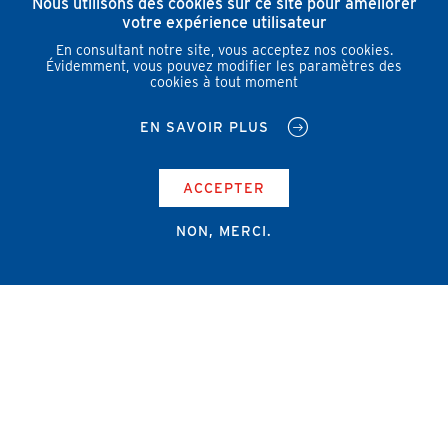
Nous utilisons des cookies sur ce site pour améliorer
votre expérience utilisateur
En consultant notre site, vous acceptez nos cookies.
Évidemment, vous pouvez modifier les paramètres des
cookies à tout moment
EN SAVOIR PLUS
ACCEPTER
NON, MERCI.
Campus Erasme - Bâtiment J
Route de Lennik 808/612
1070 Bruxelles
+32 2 555 67 94
info@amub-ulb.be
SOCIAL
NETWORKS