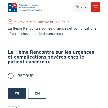
Aller
(
0
)
au
contenu
principal
FIL
Revue Médicale De bruxelles
La 11ème Rencontre sur les urgences et complications
D'ARIANE
sévères chez le patient cancéreux
La 11ème Rencontre sur les urgences
et complications sévères chez le
patient cancéreux
RETOUR
FR
EN
(onglet
actif)