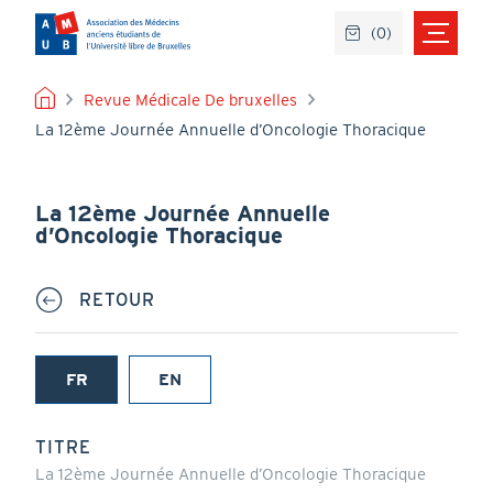
Aller
(
0
)
au
contenu
principal
FIL
Revue Médicale De bruxelles
La 12ème Journée Annuelle d’Oncologie Thoracique
D'ARIANE
La 12ème Journée Annuelle
d’Oncologie Thoracique
RETOUR
FR
EN
(onglet
actif)
TITRE
La 12ème Journée Annuelle d’Oncologie Thoracique