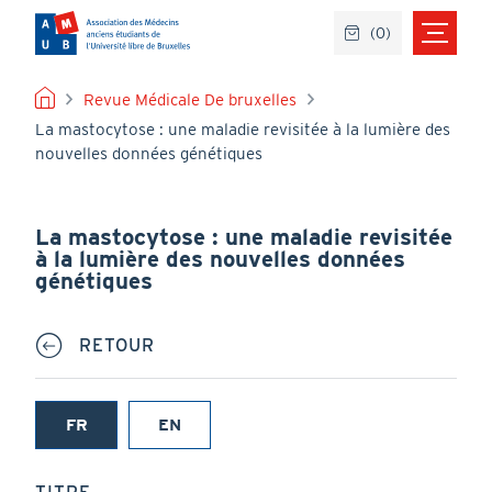
Aller
(
0
)
au
contenu
principal
FIL
Revue Médicale De bruxelles
La mastocytose : une maladie revisitée à la lumière des
D'ARIANE
nouvelles données génétiques
La mastocytose : une maladie revisitée
à la lumière des nouvelles données
génétiques
RETOUR
FR
EN
(onglet
actif)