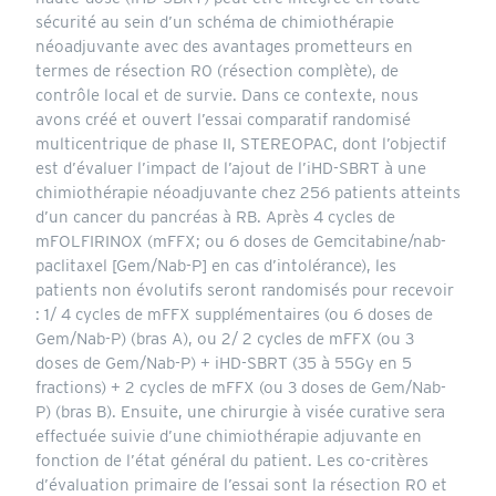
sécurité au sein d’un schéma de chimiothérapie
néoadjuvante avec des avantages prometteurs en
termes de résection R0 (résection complète), de
contrôle local et de survie. Dans ce contexte, nous
avons créé et ouvert l’essai comparatif randomisé
multicentrique de phase II, STEREOPAC, dont l’objectif
est d’évaluer l’impact de l’ajout de l’iHD-SBRT à une
chimiothérapie néoadjuvante chez 256 patients atteints
d’un cancer du pancréas à RB. Après 4 cycles de
mFOLFIRINOX (mFFX; ou 6 doses de Gemcitabine/nab-
paclitaxel [Gem/Nab-P] en cas d’intolérance), les
patients non évolutifs seront randomisés pour recevoir
: 1/ 4 cycles de mFFX supplémentaires (ou 6 doses de
Gem/Nab-P) (bras A), ou 2/ 2 cycles de mFFX (ou 3
doses de Gem/Nab-P) + iHD-SBRT (35 à 55Gy en 5
fractions) + 2 cycles de mFFX (ou 3 doses de Gem/Nab-
P) (bras B). Ensuite, une chirurgie à visée curative sera
effectuée suivie d’une chimiothérapie adjuvante en
fonction de l’état général du patient. Les co-critères
d’évaluation primaire de l’essai sont la résection R0 et