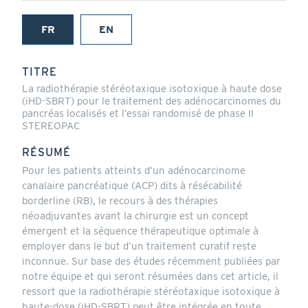
FR
EN
(onglet
actif)
TITRE
La radiothérapie stéréotaxique isotoxique à haute dose
(iHD-SBRT) pour le traitement des adénocarcinomes du
pancréas localisés et l’essai randomisé de phase II
STEREOPAC
RÉSUMÉ
Pour les patients atteints d’un adénocarcinome
canalaire pancréatique (ACP) dits à résécabilité
borderline (RB), le recours à des thérapies
néoadjuvantes avant la chirurgie est un concept
émergent et la séquence thérapeutique optimale à
employer dans le but d’un traitement curatif reste
inconnue. Sur base des études récemment publiées par
notre équipe et qui seront résumées dans cet article, il
ressort que la radiothérapie stéréotaxique isotoxique à
haute-dose (iHD-SBRT) peut être intégrée en toute