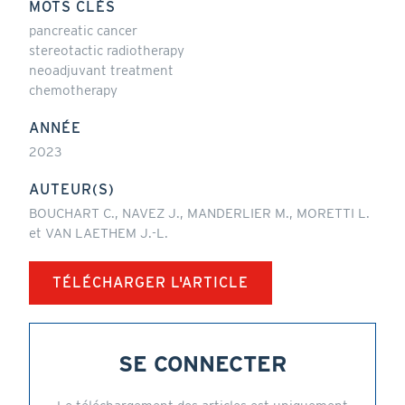
MOTS CLÉS
pancreatic cancer
stereotactic radiotherapy
neoadjuvant treatment
chemotherapy
ANNÉE
2023
AUTEUR(S)
BOUCHART C., NAVEZ J., MANDERLIER M., MORETTI L.
et VAN LAETHEM J.-L.
TÉLÉCHARGER L'ARTICLE
SE CONNECTER