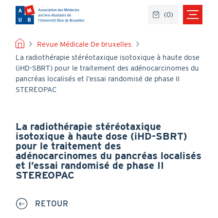
Aller
(
0
)
au
contenu
principal
FIL
Revue Médicale De bruxelles
La radiothérapie stéréotaxique isotoxique à haute dose
D'ARIANE
(iHD-SBRT) pour le traitement des adénocarcinomes du
pancréas localisés et l’essai randomisé de phase II
STEREOPAC
La radiothérapie stéréotaxique
isotoxique à haute dose (iHD-SBRT)
pour le traitement des
adénocarcinomes du pancréas localisés
et l’essai randomisé de phase II
STEREOPAC
RETOUR