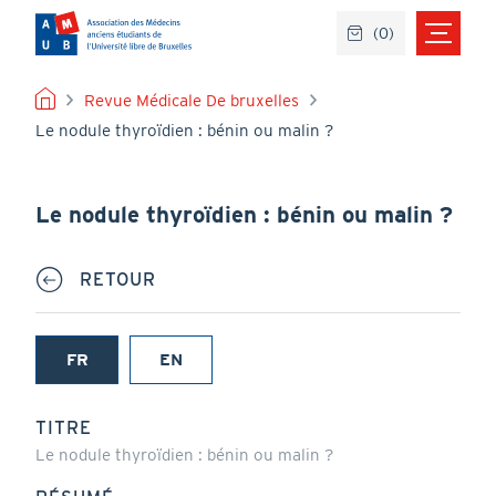
Aller
(
0
)
au
contenu
principal
FIL
Revue Médicale De bruxelles
Le nodule thyroïdien : bénin ou malin ?
D'ARIANE
Le nodule thyroïdien : bénin ou malin ?
RETOUR
FR
EN
(onglet
actif)
TITRE
Le nodule thyroïdien : bénin ou malin ?