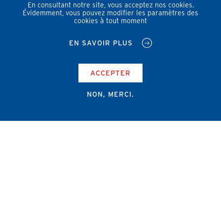
En consultant notre site, vous acceptez nos cookies.
Évidemment, vous pouvez modifier les paramètres des
cookies à tout moment
EN SAVOIR PLUS
ACCEPTER
NON, MERCI.
Campus Erasme - Bâtiment J
Route de Lennik 808/612
1070 Bruxelles
+32 2 555 67 94
info@amub-ulb.be
SOCIAL
NETWORKS
MENU
PIED
AMUB