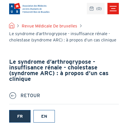
Aller
(
0
)
au
contenu
principal
FIL
Revue Médicale De bruxelles
Le syndrome d’arthrogrypose - insuffisance rénale -
D'ARIANE
cholestase (syndrome ARC) : à propos d’un cas clinique
Le syndrome d’arthrogrypose -
insuffisance rénale - cholestase
(syndrome ARC) : à propos d’un cas
clinique
RETOUR
FR
EN
(onglet