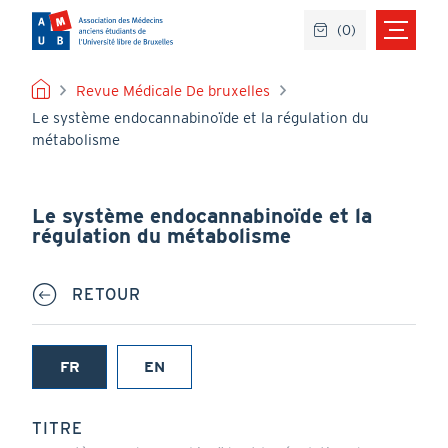
Aller
(
0
)
au
contenu
principal
FIL
Revue Médicale De bruxelles
Le système endocannabinoïde et la régulation du
D'ARIANE
métabolisme
Le système endocannabinoïde et la
régulation du métabolisme
RETOUR
FR
EN
(onglet
actif)
TITRE