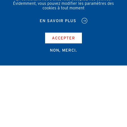
Évidemment, vous pouvez modifier les paramètres des
cookies à tout moment
EN SAVOIR PLUS
ACCEPTER
NON, MERCI.
Campus Erasme - Bâtiment J
Route de Lennik 808/612
1070 Bruxelles
+32 2 555 67 94
info@amub-ulb.be
SOCIAL
NETWORKS
MENU
PIED
AMUB
DE