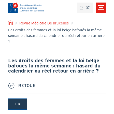
Aller
(
0
)
au
contenu
principal
FIL
Revue Médicale De bruxelles
Les droits des femmes et la loi belge bafoués la même
D'ARIANE
semaine : hasard du calendrier ou réel retour en arrière
?
Les droits des femmes et la loi belge
bafoués la même semaine : hasard du
calendrier ou réel retour en arrière ?
RETOUR
FR
(onglet