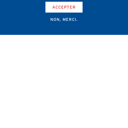
ACCEPTER
NON, MERCI.
Campus Erasme - Bâtiment J
Route de Lennik 808/612
1070 Bruxelles
+32 2 555 67 94
info@amub-ulb.be
SOCIAL
NETWORKS
MENU
PIED
AMUB
DE
PAGE
AMSUB-MED
FORMATION CONTINUE
REVUE MÉDICALE