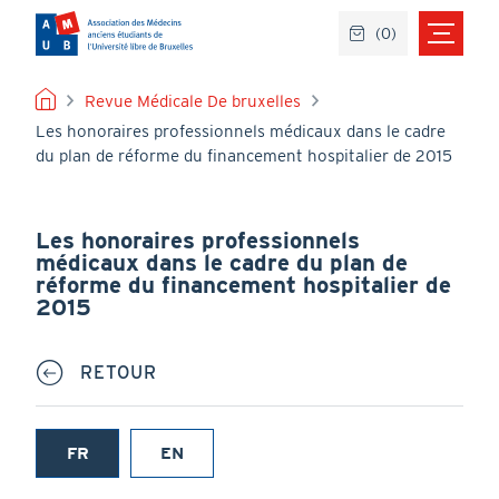
Aller
(
0
)
au
contenu
principal
FIL
Revue Médicale De bruxelles
Les honoraires professionnels médicaux dans le cadre
D'ARIANE
du plan de réforme du financement hospitalier de 2015
Les honoraires professionnels
médicaux dans le cadre du plan de
réforme du financement hospitalier de
2015
RETOUR
FR
EN
(onglet