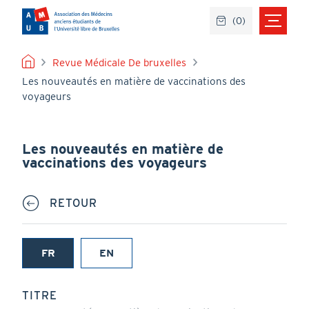
Aller
(
0
)
au
contenu
principal
FIL
Revue Médicale De bruxelles
Les nouveautés en matière de vaccinations des
D'ARIANE
voyageurs
Les nouveautés en matière de
vaccinations des voyageurs
RETOUR
FR
EN
(onglet
actif)
TITRE