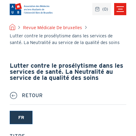
Aller
(
0
)
au
contenu
principal
FIL
Revue Médicale De bruxelles
Lutter contre le prosélytisme dans les services de
D'ARIANE
santé. La Neutralité au service de la qualité des soins
Lutter contre le prosélytisme dans les
services de santé. La Neutralité au
service de la qualité des soins
RETOUR
FR
(onglet
actif)