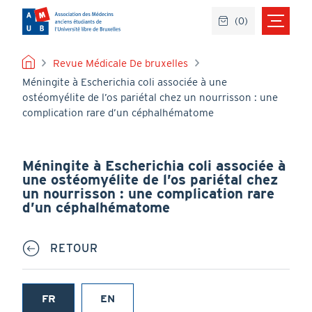
Aller
(
0
)
au
contenu
principal
FIL
Revue Médicale De bruxelles
Méningite à Escherichia coli associée à une
D'ARIANE
ostéomyélite de l’os pariétal chez un nourrisson : une
complication rare d’un céphalhématome
Méningite à Escherichia coli associée à
une ostéomyélite de l’os pariétal chez
un nourrisson : une complication rare
d’un céphalhématome
RETOUR
FR
EN