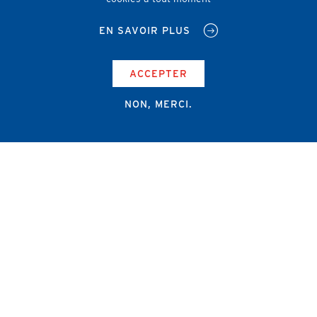
EN SAVOIR PLUS
ACCEPTER
NON, MERCI.
Campus Erasme - Bâtiment J
Route de Lennik 808/612
1070 Bruxelles
+32 2 555 67 94
info@amub-ulb.be
SOCIAL
NETWORKS
MENU
PIED
AMUB
DE
PAGE
AMSUB-MED