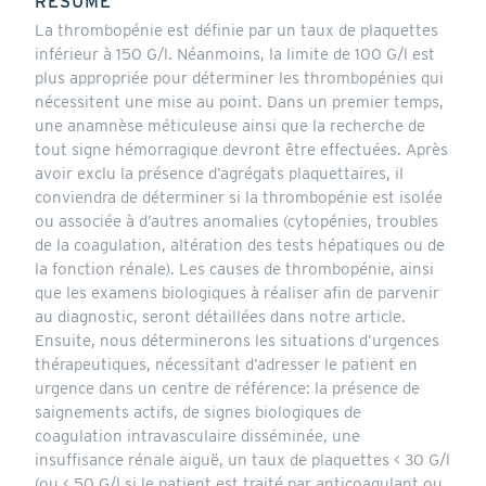
RÉSUMÉ
La thrombopénie est définie par un taux de plaquettes
inférieur à 150 G/l. Néanmoins, la limite de 100 G/l est
plus appropriée pour déterminer les thrombopénies qui
nécessitent une mise au point. Dans un premier temps,
une anamnèse méticuleuse ainsi que la recherche de
tout signe hémorragique devront être effectuées. Après
avoir exclu la présence d’agrégats plaquettaires, il
conviendra de déterminer si la thrombopénie est isolée
ou associée à d’autres anomalies (cytopénies, troubles
de la coagulation, altération des tests hépatiques ou de
la fonction rénale). Les causes de thrombopénie, ainsi
que les examens biologiques à réaliser afin de parvenir
au diagnostic, seront détaillées dans notre article.
Ensuite, nous déterminerons les situations d’urgences
thérapeutiques, nécessitant d’adresser le patient en
urgence dans un centre de référence: la présence de
saignements actifs, de signes biologiques de
coagulation intravasculaire disséminée, une
insuffisance rénale aiguë, un taux de plaquettes < 30 G/l
(ou < 50 G/l si le patient est traité par anticoagulant ou