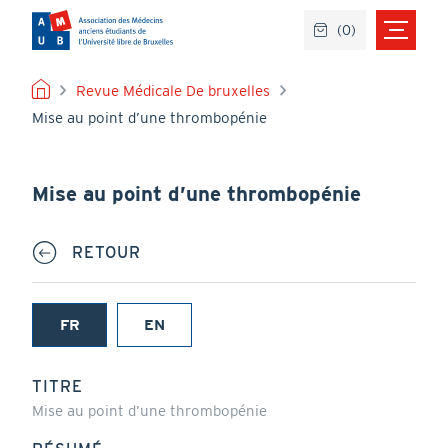
Aller
(
0
)
au
contenu
principal
FIL
Revue Médicale De bruxelles
Mise au point d’une thrombopénie
D'ARIANE
Mise au point d’une thrombopénie
RETOUR
FR
EN
(onglet
actif)
TITRE
Mise au point d’une thrombopénie