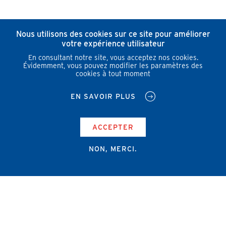
Nous utilisons des cookies sur ce site pour améliorer
votre expérience utilisateur
En consultant notre site, vous acceptez nos cookies.
Évidemment, vous pouvez modifier les paramètres des
cookies à tout moment
EN SAVOIR PLUS
ACCEPTER
NON, MERCI.
Campus Erasme - Bâtiment J
Route de Lennik 808/612
1070 Bruxelles
+32 2 555 67 94
info@amub-ulb.be