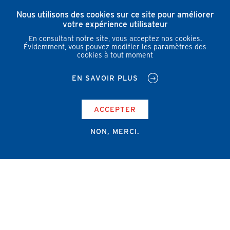
Nous utilisons des cookies sur ce site pour améliorer
votre expérience utilisateur
En consultant notre site, vous acceptez nos cookies.
Évidemment, vous pouvez modifier les paramètres des
cookies à tout moment
EN SAVOIR PLUS
ACCEPTER
NON, MERCI.
Campus Erasme - Bâtiment J
Route de Lennik 808/612
1070 Bruxelles
+32 2 555 67 94
info@amub-ulb.be
SOCIAL