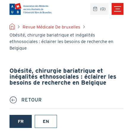
Aller
(
0
)
au
contenu
principal
FIL
Revue Médicale De bruxelles
Obésité, chirurgie bariatrique et inégalités
D'ARIANE
ethnosociales : éclairer les besoins de recherche en
Belgique
Obésité, chirurgie bariatrique et
inégalités ethnosociales : éclairer les
besoins de recherche en Belgique
RETOUR
FR
EN
(onglet