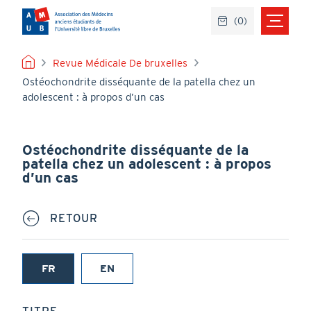
Aller
(
0
)
au
contenu
principal
FIL
Revue Médicale De bruxelles
Ostéochondrite disséquante de la patella chez un
D'ARIANE
adolescent : à propos d’un cas
Ostéochondrite disséquante de la
patella chez un adolescent : à propos
d’un cas
RETOUR
FR
EN
(onglet
actif)