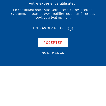
votre expérience utilisateur
En consultant notre site, vous acceptez nos cookies.
Évidemment, vous pouvez modifier les paramètres des
cookies à tout moment
EN SAVOIR PLUS
ACCEPTER
NON, MERCI.
Campus Erasme - Bâtiment J
Route de Lennik 808/612
1070 Bruxelles
+32 2 555 67 94
info@amub-ulb.be
SOCIAL
NETWORKS
MENU