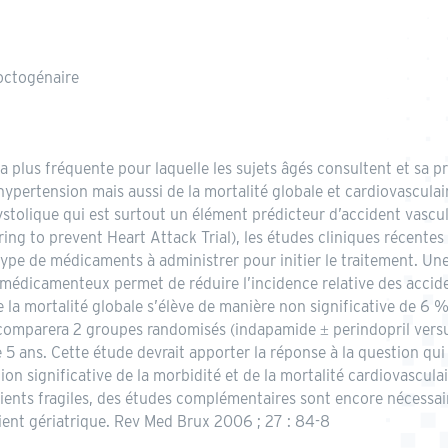
’octogénaire
 la plus fréquente pour laquelle les sujets âgés consultent et sa 
hypertension mais aussi de la mortalité globale et cardiovasculaire
 systolique qui est surtout un élément prédicteur d’accident vascul
g to prevent Heart Attack Trial), les études cliniques récentes 
e type de médicaments à administrer pour initier le traitement. U
 médicamenteux permet de réduire l’incidence relative des accid
la mortalité globale s’élève de manière non significative de 6 %
et comparera 2 groupes randomisés (indapamide ± perindopril vers
5 ans. Cette étude devrait apporter la réponse à la question qui 
on significative de la morbidité et de la mortalité cardiovascula
ients fragiles, des études complémentaires sont encore nécessair
ient gériatrique. Rev Med Brux 2006 ; 27 : 84-8