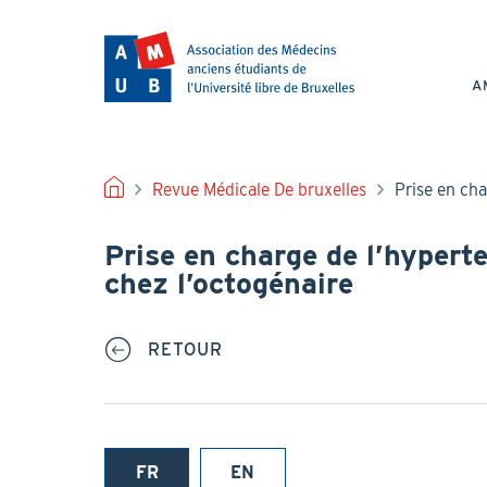
Aller
au
NAV
contenu
PRI
principal
A
FIL
Revue Médicale De bruxelles
Prise en cha
D'ARIANE
Prise en charge de l’hyperte
chez l’octogénaire
RETOUR
FR
EN