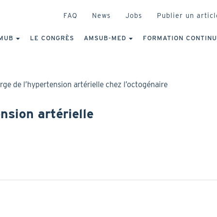
HEADER
FAQ
News
Jobs
Publier un articl
IGATION
NCIPALE
MUB
LE CONGRÈS
AMSUB-MED
FORMATION CONTIN
rge de l’hypertension artérielle chez l’octogénaire
nsion artérielle