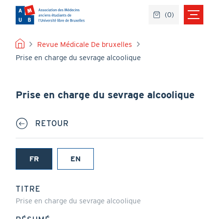
Aller
(
0
)
au
contenu
principal
FIL
Revue Médicale De bruxelles
Prise en charge du sevrage alcoolique
D'ARIANE
Prise en charge du sevrage alcoolique
RETOUR
FR
EN
(onglet
actif)
TITRE
Prise en charge du sevrage alcoolique