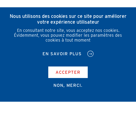
Nous utilisons des cookies sur ce site pour améliorer
votre expérience utilisateur
En consultant notre site, vous acceptez nos cookies.
Évidemment, vous pouvez modifier les paramètres des
cookies à tout moment
EN SAVOIR PLUS
ACCEPTER
NON, MERCI.
Campus Erasme - Bâtiment J
Route de Lennik 808/612
1070 Bruxelles
+32 2 555 67 94
info@amub-ulb.be