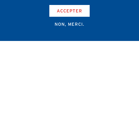
ACCEPTER
NON, MERCI.
Campus Erasme - Bâtiment J
Route de Lennik 808/612
1070 Bruxelles
+32 2 555 67 94
info@amub-ulb.be
SOCIAL
NETWORKS
MENU
PIED
AMUB
DE
PAGE
AMSUB-MED
FORMATION CONTINUE
REVUE MÉDICALE