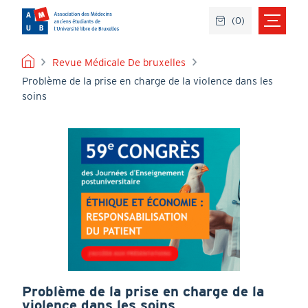
Aller
(
0
)
au
contenu
principal
FIL
Revue Médicale De bruxelles
Problème de la prise en charge de la violence dans les
D'ARIANE
soins
Problème de la prise en charge de la
violence dans les soins