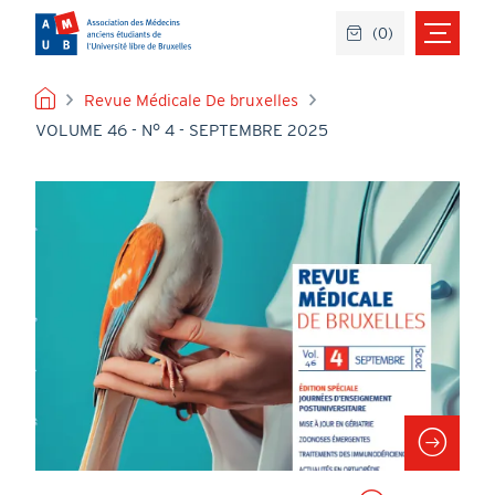
Aller
(
0
)
au
contenu
principal
FIL
Revue Médicale De bruxelles
VOLUME 46 - N° 4 - SEPTEMBRE 2025
D'ARIANE
Image