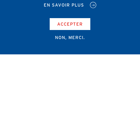
EN SAVOIR PLUS
ACCEPTER
NON, MERCI.
Campus Erasme - Bâtiment J
Route de Lennik 808/612
1070 Bruxelles
+32 2 555 67 94
info@amub-ulb.be
SOCIAL
NETWORKS
MENU
PIED
AMUB
DE
PAGE
AMSUB-MED
FORMATION CONTINUE