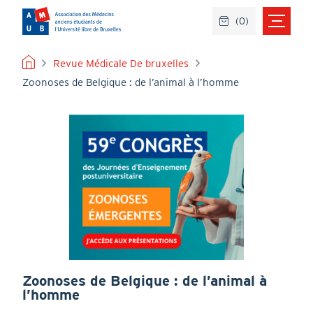
Aller
(
0
)
au
contenu
principal
FIL
Revue Médicale De bruxelles
Zoonoses de Belgique : de l’animal à l’homme
D'ARIANE
Zoonoses de Belgique : de l’animal à
l’homme