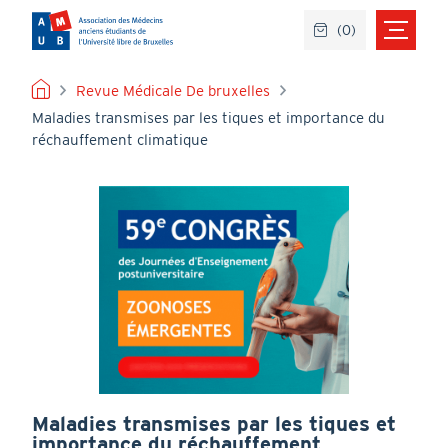
Aller
(
0
)
au
contenu
principal
FIL
Revue Médicale De bruxelles
Maladies transmises par les tiques et importance du
D'ARIANE
réchauffement climatique
Maladies transmises par les tiques et
importance du réchauffement