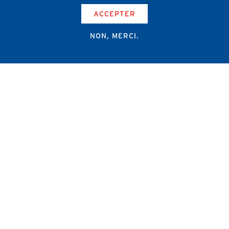
ACCEPTER
NON, MERCI.
Campus Erasme - Bâtiment J
Route de Lennik 808/612
1070 Bruxelles
+32 2 555 67 94
info@amub-ulb.be
SOCIAL
NETWORKS
MENU
PIED
AMUB
DE
PAGE
AMSUB-MED
FORMATION CONTINUE
REVUE MÉDICALE