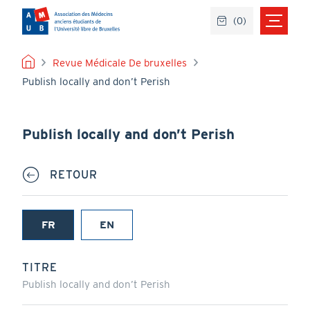
Aller
(
0
)
au
contenu
principal
FIL
Revue Médicale De bruxelles
Publish locally and don’t Perish
D'ARIANE
Publish locally and don’t Perish
RETOUR
FR
EN
(onglet
actif)
TITRE
Publish locally and don’t Perish