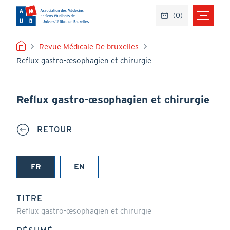
Aller
(
0
)
au
contenu
principal
FIL
Revue Médicale De bruxelles
Reflux gastro-œsophagien et chirurgie
D'ARIANE
Reflux gastro-œsophagien et chirurgie
RETOUR
FR
EN
(onglet
actif)
TITRE
Reflux gastro-œsophagien et chirurgie