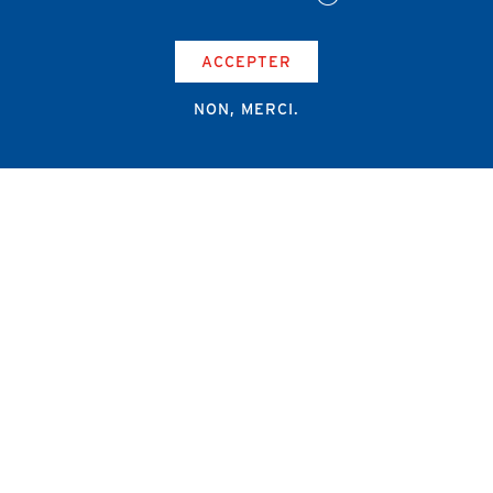
ACCEPTER
NON, MERCI.
Campus Erasme - Bâtiment J
Route de Lennik 808/612
1070 Bruxelles
+32 2 555 67 94
info@amub-ulb.be
SOCIAL
NETWORKS
MENU
PIED
AMUB
DE
PAGE
AMSUB-MED
FORMATION CONTINUE
REVUE MÉDICALE