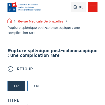
Aller
(
0
)
au
contenu
principal
FIL
Revue Médicale De bruxelles
Rupture splénique post-colonoscopique : une
D'ARIANE
complication rare
Rupture splénique post-colonoscopique
: une complication rare
RETOUR
FR
EN
(onglet
actif)
TITRE