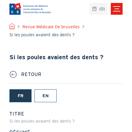
Aller
(
0
)
au
contenu
principal
FIL
Revue Médicale De bruxelles
Si les poules avaient des dents ?
D'ARIANE
Si les poules avaient des dents ?
RETOUR
FR
EN
(onglet
actif)
TITRE
Si les poules avaient des dents ?