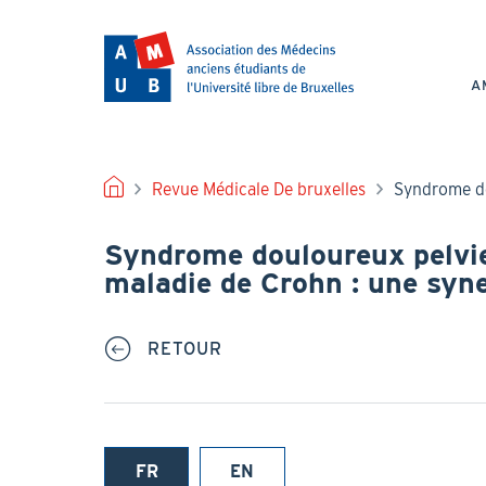
Aller
au
NAV
contenu
PRI
principal
A
FIL
Revue Médicale De bruxelles
Syndrome do
D'ARIANE
Syndrome douloureux pelvi
maladie de Crohn : une syn
RETOUR
FR
EN