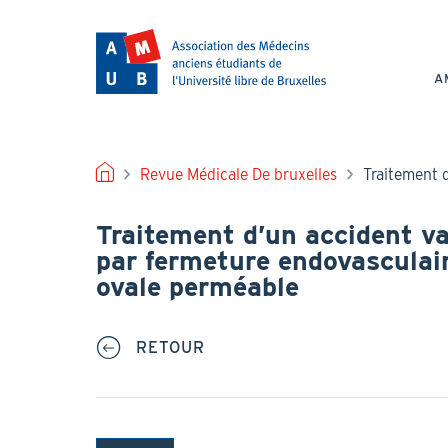
Aller
au
NAV
contenu
PRI
principal
A
FIL
Revue Médicale De bruxelles
Traitement 
D'ARIANE
Traitement d’un accident va
par fermeture endovasculai
ovale perméable
RETOUR