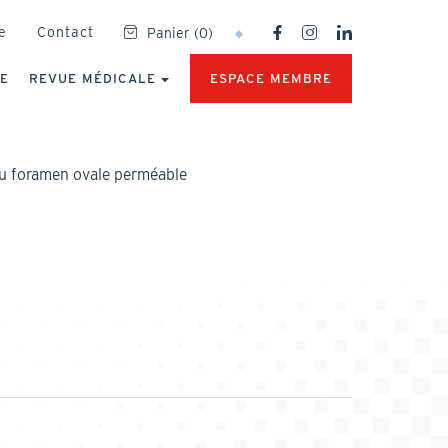
SOCIAL
e
Contact
Panier
(
0
)
NETWORKS
MENU
UE
REVUE MÉDICALE
ESPACE MEMBRE
du foramen ovale perméable