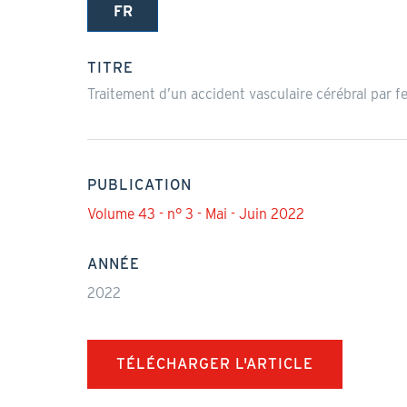
FR
(onglet
actif)
TITRE
Traitement d’un accident vasculaire cérébral par
PUBLICATION
Volume 43 - n° 3 - Mai - Juin 2022
ANNÉE
2022
TÉLÉCHARGER L'ARTICLE