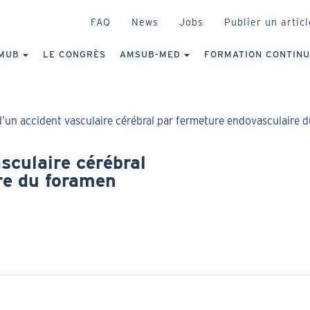
HEADER
FAQ
News
Jobs
Publier un articl
IGATION
NCIPALE
MUB
LE CONGRÈS
AMSUB-MED
FORMATION CONTIN
d’un accident vasculaire cérébral par fermeture endovasculaire 
sculaire cérébral
re du foramen