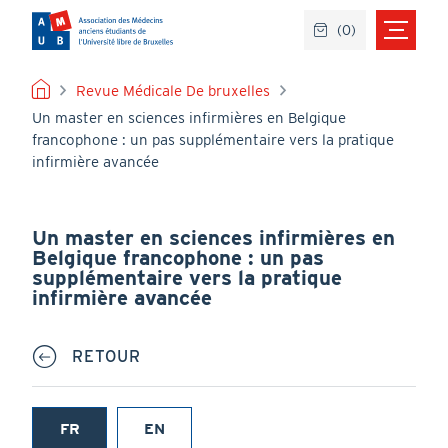
Aller
(
0
)
au
contenu
principal
FIL
Revue Médicale De bruxelles
Un master en sciences infirmières en Belgique
D'ARIANE
francophone : un pas supplémentaire vers la pratique
infirmière avancée
Un master en sciences infirmières en
Belgique francophone : un pas
supplémentaire vers la pratique
infirmière avancée
RETOUR
FR
EN