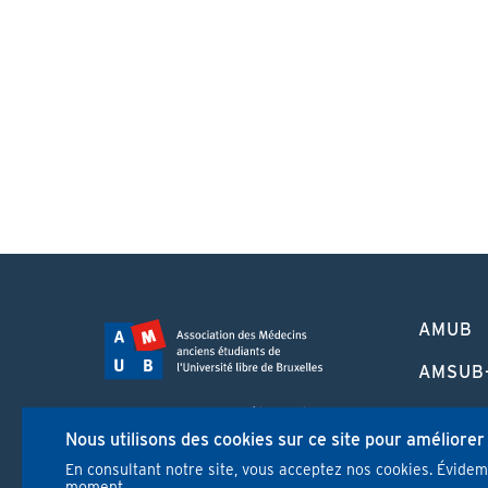
PIED
AMUB
DE
PAGE
AMSUB
FORMA
Campus Erasme - Bâtiment J
CONTI
Nous utilisons des cookies sur ce site pour améliorer
Route de Lennik 808/612
1070 Bruxelles
En consultant notre site, vous acceptez nos cookies. Évide
REVUE
moment