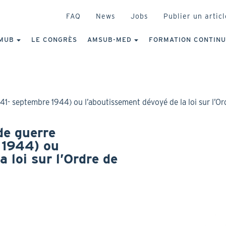
HEADER
FAQ
News
Jobs
Publier un articl
IGATION
NCIPALE
MUB
LE CONGRÈS
AMSUB-MED
FORMATION CONTIN
1- septembre 1944) ou l’aboutissement dévoyé de la loi sur l’Or
de guerre
 1944) ou
 loi sur l’Ordre de