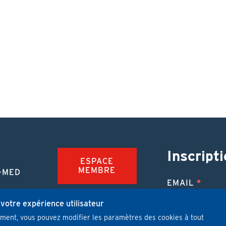
Inscripti
ESPACE
MEMBRE
-MED
EMAIL
TION
FAQ
NUE
 votre expérience utilisateur
mment, vous pouvez modifier les paramètres des cookies à tout
JOBS
 MÉDICALE