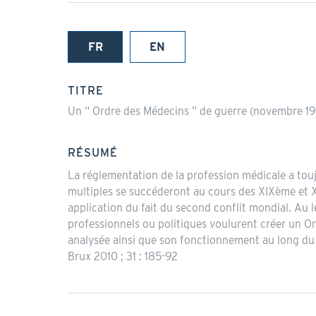
FR
EN
(onglet
actif)
TITRE
Un “ Ordre des Médecins ” de guerre (novembre 194
RÉSUMÉ
La réglementation de la profession médicale a toujo
multiples se succéderont au cours des XIXème et XX
application du fait du second conflit mondial. Au
professionnels ou politiques voulurent créer un Or
analysée ainsi que son fonctionnement au long du c
Brux 2010 ; 31 : 185-92