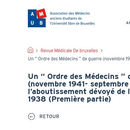
Aller
au
NAV
contenu
PRI
principal
A
FIL
Revue Médicale De bruxelles
Un “ Ordre des Médecins ” de guerre (novembre 194
D'ARIANE
Un “ Ordre des Médecins ” 
(novembre 1941- septembre
l’aboutissement dévoyé de la
1938 (Première partie)
RETOUR