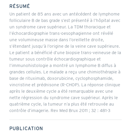
RÉSUMÉ
Un patient de 85 ans avec un antécédent de lymphome
folliculaire B de bas grade s’est présenté à l’hôpital avec
un syndrome cave supérieur. La TDM thoracique et
l’échocardiographie trans-oesophagienne ont révélé
une volumineuse masse dans l’oreillette droite,
s’étendant jusqu’à l’origine de la veine cave supérieure.
Le patient a bénéficié d’une biopsie trans-veineuse de la
tumeur sous contrôle échocardiographique et
l’immunohistologie a montré un lymphome B diffus à
grandes cellules. Le malade a reçu une chimiothérapie à
base de rituximab, doxorubicine, cyclophosphamide,
vincristine et prédnisone (R-CHOP). La réponse clinique
après le deuxième cycle a été remarquable avec une
nette régression du syndrome cave supérieur. Après le
quatrième cycle, la tumeur n’a plus été retrouvée au
contrôle d’imagerie. Rev Med Brux 2011 ; 32 : 481-3
PUBLICATION