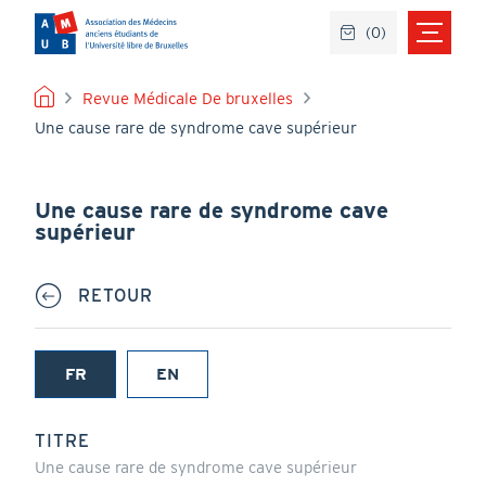
Aller
(
0
)
au
contenu
principal
FIL
Revue Médicale De bruxelles
Une cause rare de syndrome cave supérieur
D'ARIANE
Une cause rare de syndrome cave
supérieur
RETOUR
FR
EN
(onglet
actif)
TITRE
Une cause rare de syndrome cave supérieur