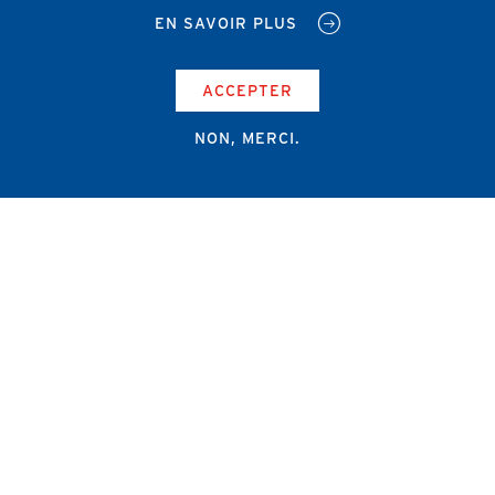
EN SAVOIR PLUS
ACCEPTER
NON, MERCI.
Campus Erasme - Bâtiment J
Route de Lennik 808/612
1070 Bruxelles
+32 2 555 67 94
info@amub-ulb.be
SOCIAL
NETWORKS
MENU
PIED
AMUB
DE
PAGE
AMSUB-MED
FORMATION CONTINUE