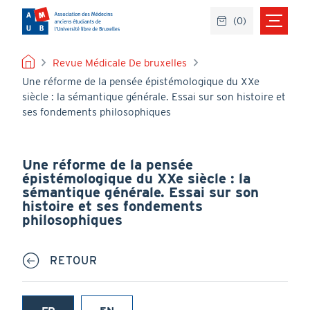
Aller
(
0
)
au
contenu
principal
FIL
Revue Médicale De bruxelles
Une réforme de la pensée épistémologique du XXe
D'ARIANE
siècle : la sémantique générale. Essai sur son histoire et
ses fondements philosophiques
Une réforme de la pensée
épistémologique du XXe siècle : la
sémantique générale. Essai sur son
histoire et ses fondements
philosophiques
RETOUR