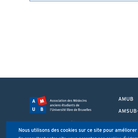
PIED
AMUB
DE
PAGE
AMSUB
FORMA
Campus Erasme - Bâtiment J
CONTI
Nous utilisons des cookies sur ce site pour améliorer
Route de Lennik 808/612
1070 Bruxelles