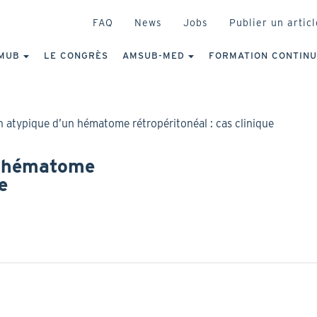
HEADER
FAQ
News
Jobs
Publier un articl
IGATION
NCIPALE
MUB
LE CONGRÈS
AMSUB-MED
FORMATION CONTIN
n atypique d’un hématome rétropéritonéal : cas clinique
n hématome
e