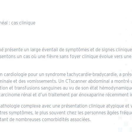
al : cas clinique
é présente un large éventail de symptômes et de signes clinique
ésentons un cas où une fièvre sans foyer clinique évolue vers 
n cardiologie pour un syndrome tachycardie-bradycardie, a présen
minale et des vomissements. Un CTscanner abdominal a montré u
ation et transfusions sanguines au vu de son état hémodynamiqu
 carcinome rénal et d’un traitement par énoxaparine récemment in
athologie complexe avec une présentation clinique atypique et v
’autres symptômes, le plus souvent chez les personnes âgées fré
ntant de nombreuses comorbidités associées.