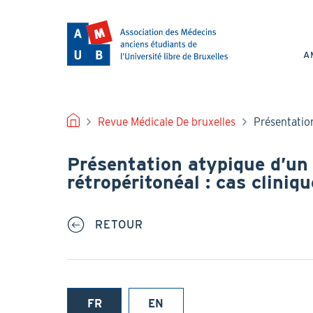
Aller
au
NAV
contenu
PRI
principal
A
FIL
Revue Médicale De bruxelles
Présentatio
D'ARIANE
Présentation atypique d’u
rétropéritonéal : cas cliniqu
RETOUR
FR
EN