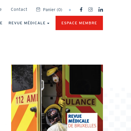
SOCIAL
e
Contact
Panier
(
0
)
NETWORKS
MENU
UE
REVUE MÉDICALE
ESPACE MEMBRE
Image