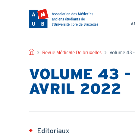
Aller
au
NAV
contenu
PRI
principal
A
FIL
Revue Médicale De bruxelles
Volume 43 - 
D'ARIANE
VOLUME 43 - 
AVRIL 2022
Editoriaux