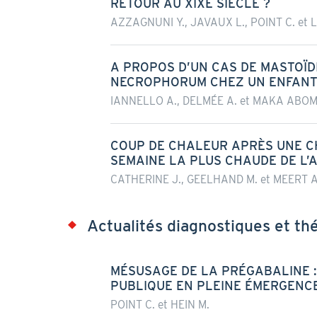
RETOUR AU XIXE SIÈCLE ?
AZZAGNUNI Y., JAVAUX L., POINT C. et L
A PROPOS D’UN CAS DE MASTOÏD
NECROPHORUM CHEZ UN ENFANT 
IANNELLO A., DELMÉE A. et MAKA ABO
COUP DE CHALEUR APRÈS UNE C
SEMAINE LA PLUS CHAUDE DE L’
CATHERINE J., GEELHAND M. et MEERT A.
Actualités diagnostiques et th
MÉSUSAGE DE LA PRÉGABALINE 
PUBLIQUE EN PLEINE ÉMERGENC
POINT C. et HEIN M.