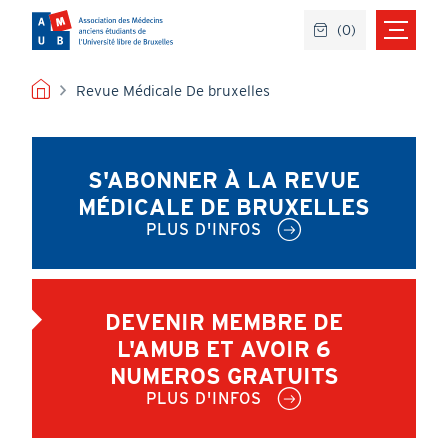
Aller
(
0
)
au
contenu
principal
FIL
Revue Médicale De bruxelles
D'ARIANE
S'ABONNER À LA REVUE
MÉDICALE DE BRUXELLES
PLUS D'INFOS
DEVENIR MEMBRE DE
L'AMUB ET AVOIR 6
NUMEROS GRATUITS
PLUS D'INFOS