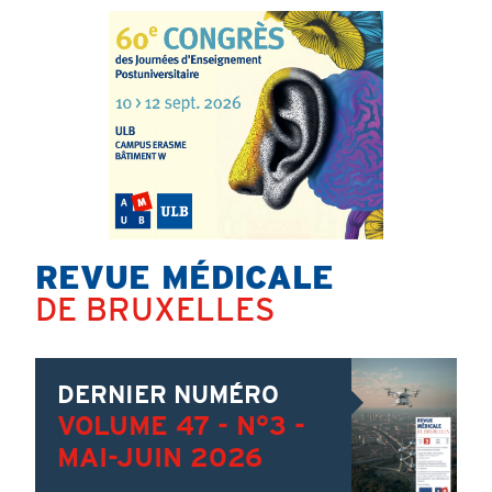
REVUE MÉDICALE
Titre
DE BRUXELLES
Content
Image
DERNIER NUMÉRO
VOLUME 47 - N°3 -
MAI-JUIN 2026