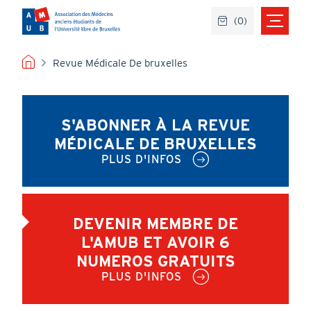
Aller
(
0
)
au
contenu
principal
FIL
Revue Médicale De bruxelles
D'ARIANE
S'ABONNER À LA REVUE
MÉDICALE DE BRUXELLES
PLUS D'INFOS
DEVENIR MEMBRE DE
L'AMUB ET AVOIR 6
NUMEROS GRATUITS
PLUS D'INFOS