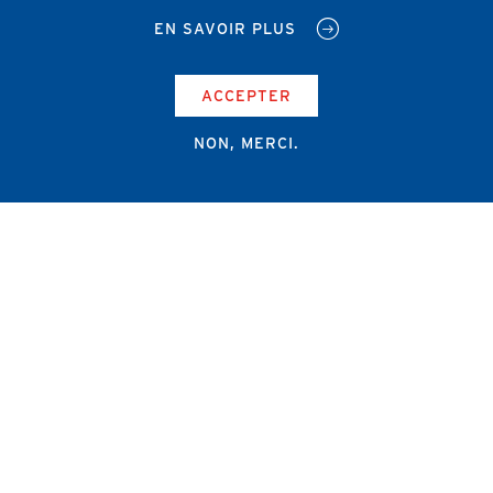
EN SAVOIR PLUS
ACCEPTER
NON, MERCI.
Campus Erasme - Bâtiment J
Route de Lennik 808/612
1070 Bruxelles
+32 2 555 67 94
info@amub-ulb.be
SOCIAL
NETWORKS
MENU
PIED
AMUB
DE
PAGE
AMSUB-MED
FORMATION CONTINUE