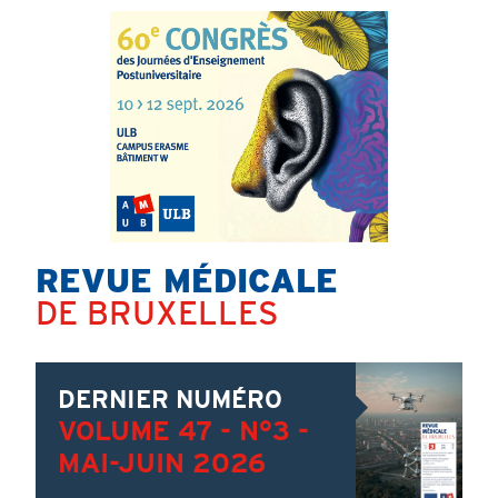
REVUE MÉDICALE
Titre
DE BRUXELLES
Content
Image
DERNIER NUMÉRO
VOLUME 47 - N°3 -
MAI-JUIN 2026