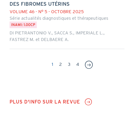
DES FIBROMES UTÉRINS
VOLUME 46 - N° 5 - OCTOBRE 2025
Série actualités diagnostiques et thérapeutiques
INAMI: 1.00CP
DI PIETRANTONIO V., SACCA S., IMPERIALE L.,
FASTREZ M. et DELBAERE A.
Pagination
Page
1
Page
2
Page
3
Page
4
courante
CTA
PLUS D'INFO SUR LA REVUE